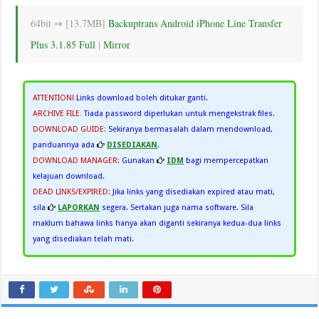
64bit ⇒ [13.7MB]
Backuptrans Android iPhone Line Transfer
Plus 3.1.85 Full
|
Mirror
ATTENTION!
:
Links download boleh ditukar ganti.
ARCHIVE FILE
:
Tiada password diperlukan untuk mengekstrak files.
DOWNLOAD GUIDE:
Sekiranya bermasalah dalam mendownload,
panduannya ada
DISEDIAKAN
.
DOWNLOAD MANAGER:
Gunakan
IDM
bagi mempercepatkan
kelajuan download.
DEAD LINKS/EXPIRED:
Jika links yang disediakan expired atau mati,
sila
LAPORKAN
segera. Sertakan juga nama software. Sila
maklum bahawa links hanya akan diganti sekiranya kedua-dua links
yang disediakan telah mati.