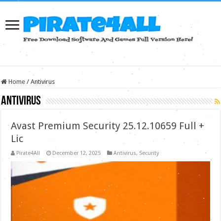
Home
/
Antivirus
Antivirus
Avast Premium Security 25.12.10659 Full +
Lic
Pirate4All
December 12, 2025
Antivirus
,
Security