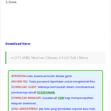
5. Done.
Download Here:
⇒ [173.4MB] MusConv Ultimate 4.9.632 Full | Mirror
ATTENTION!
:
Links download boleh ditukar ganti.
ARCHIVE FILE
:
Tiada password diperlukan untuk mengekstrak files.
DOWNLOAD GUIDE:
Sekiranya bermasalah dalam mendownload,
panduannya ada
DISEDIAKAN
.
DOWNLOAD MANAGER:
Gunakan
IDM
bagi mempercepatkan
kelajuan download.
DEAD LINKS/EXPIRED:
Jika links yang disediakan expired atau mati,